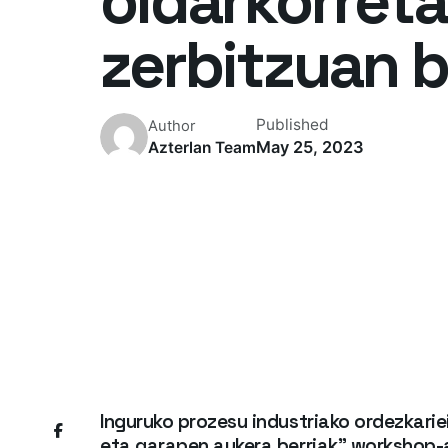
oldarkorret
zerbitzuan b
Published
Author
May 25, 2023
Azterlan Team
Inguruko prozesu industriako ordezkariei
eta garapen aukera berriak” workshop-