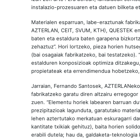
instalazio-prozesuaren eta datuen bilketa e
Materialen esparruan, labe-eraztunak fabrik
AZTERLAN, CEIT, SVUM, KTH), QUESTEK enpre
baten eta estaldura baten garapena bizkort
zehaztuz”. Hori lortzeko, pieza horien hutse
(bai osagaiak fabrikatzeko, bai testatzeko).
estalduren konposizioak optimiza ditzakegu,
propietateak eta errendimendua hobetzeko, 
Jarraian, Fernando Santosek, AZTERLANeko 
fabrikatzeko garatu diren altzairu erregogor 
zuen. “Elementu horiek labearen barruan dut
prezipitazioak lagunduta, garatutako materia
lehen aztertutako merkatuan eskuragarri d
kantitate txikiak gehituz), baita horien so
erabili dutela; hau da, galdaketa-teknologi