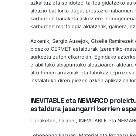
azkartuz eta solidotze-tartea gidatzeko auk
aleazio bat lortu dugu, prestazio nabarmen 
karburoen banaketa askoz ere homogeneoago
karburoen morfologia aldatzeak, gainera, ez
Azkenik, Sergio Ausejok, Giselle Ramirezek
bidezko CERMET estaldurak (zeramiko-metal
aurkeztu zuten elkarrekin. Egindako azterk
erabilitako abiapuntuko aleazioaren aldean.
altu horien arrazoiak eta fabrikazio-prozes
instalatuko diren piezen azken aplikazioa lo
I
NEVITABLE eta NEMARCO proiektue
estaldura jasangarri berrien esp
Topaketan, halaber, INEVITABLE eta NEMARCO
Lehenengo kasuan, Material eta Prozesu Ber