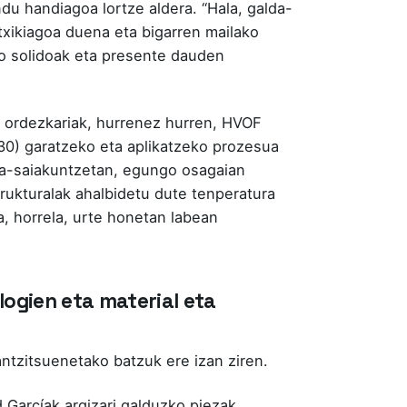
du handiagoa lortze aldera. “Hala, galda-
txikiagoa duena eta bigarren mailako
o solidoak eta presente dauden
o ordezkariak, hurrenez hurren, HVOF
0) garatzeko eta aplikatzeko prozesua
ra-saiakuntzetan, egungo osagaian
rukturalak ahalbidetu dute tenperatura
a, horrela, urte honetan labean
ogien eta material eta
tzitsuenetako batzuk ere izan ziren.
Garcíak argizari galduzko piezak