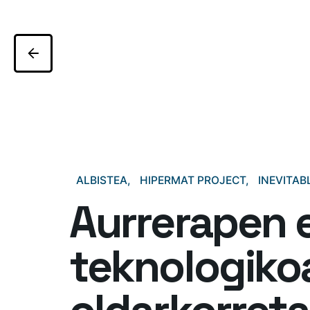
ALBISTEA
HIPERMAT PROJECT
INEVITAB
Aurrerapen 
teknologiko