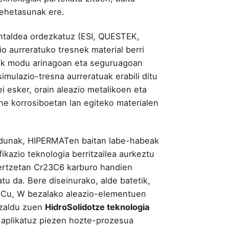
xehetasunak ere.
antaldea ordezkatuz (ESI, QUESTEK,
aurreratuko tresnek material berri
oak modu arinagoan eta seguruagoan
imulazio-tresna aurreratuak erabili ditu
i esker, orain aleazio metalikoen eta
ne korrosiboetan lan egiteko materialen
radunak, HIPERMATen baitan labe-habeak
fikazio teknologia berritzailea aurkeztu
e-ertzetan Cr23C6 karburo handien
tu da. Bere diseinurako, alde batetik,
, Cu, W bezalako aleazio-elementuen
azaldu zuen
HidroSolidotze teknologia
k aplikatuz piezen hozte-prozesua