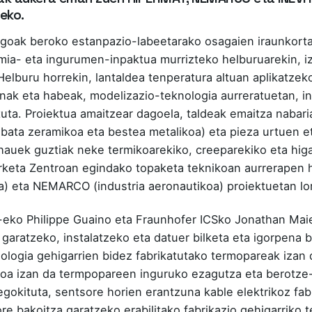
eko.
goak beroko estanpazio-labeetarako osagaien iraunkorta
mia- eta ingurumen-inpaktua murrizteko helburuarekin, 
Helburu horrekin, lantaldea tenperatura altuan aplikatzek
nak eta habeak, modelizazio-teknologia aurreratuetan, in
tuta. Proiektua amaitzear dagoela, taldeak emaitza nabaria
a (bata zeramikoa eta bestea metalikoa) eta pieza urtuen e
 hauek guztiak neke termikoarekiko, creeparekiko eta hig
keta Zentroan egindako topaketa teknikoan aurrerapen ho
) eta NEMARCO (industria aeronautikoa) proiektuetan lor
eko Philippe Guaino eta Fraunhofer ICSko Jonathan Maie
 garatzeko, instalatzeko eta datuer bilketa eta igorpena
ologia gehigarrien bidez fabrikatutako termopareak izan d
koa izan da termpopareen inguruko ezagutza eta berotz
egokituta, sentsore horien erantzuna kable elektrikoz fa
ore bakoitza garatzeko erabilitako fabrikazio gehigarriko 