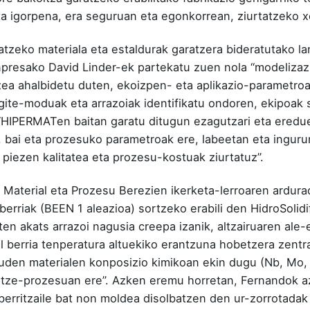
ta igorpena, era seguruan eta egonkorrean, ziurtatzeko 
atzeko materiala eta estaldurak garatzera bideratutako l
sako David Linder-ek partekatu zuen nola “modelizazio 
zea ahalbidetu duten, ekoizpen- eta aplikazio-parametr
gite-moduak eta arrazoiak identifikatu ondoren, ekipoak s
 “HIPERMATen baitan garatu ditugun ezagutzari eta eredue
 bai eta prozesuko parametroak ere, labeetan eta inguru
piezen kalitatea eta prozesu-kostuak ziurtatuz”.
Material eta Prozesu Berezien ikerketa-lerroaren ardu
berriak (BEEN 1 aleazioa) sortzeko erabili den HidroSolidi
en akats arrazoi nagusia creepa izanik, altzairuaren al
l berria tenperatura altuekiko erantzuna hobetzera zentra
auden materialen konposizio kimikoan ekin dugu (Nb, Mo
lidotze-prozesuan ere”. Azken eremu horretan, Fernandok 
a berritzaile bat non moldea disolbatzen den ur-zorrotada