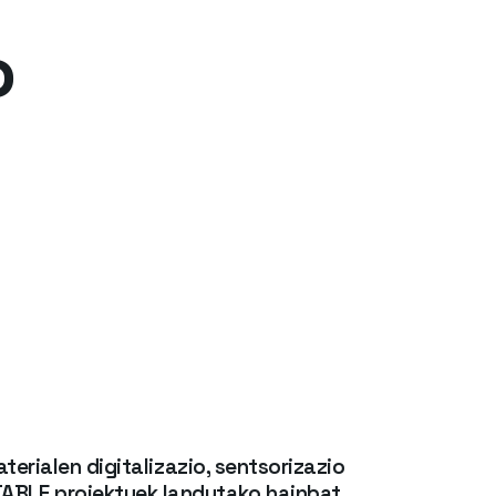
o
terialen digitalizazio, sentsorizazio
ABLE proiektuek landutako hainbat