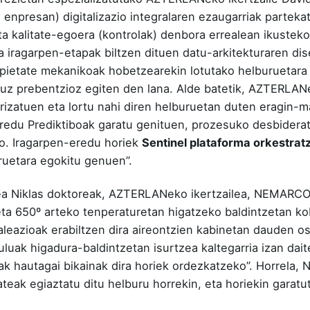
C enpresan) digitalizazio integralaren ezaugarriak parte
ta kalitate-egoera (kontrolak) denbora errealean ikustek
a iragarpen-etapak biltzen dituen datu-arkitekturaren di
opietate mekanikoak hobetzearekin lotutako helburuetara 
ruz prebentzioz egiten den lana. Alde batetik, AZTERLA
izatuen eta lortu nahi diren helburuetan duten eragin-ma
 Eredu Prediktiboak garatu genituen, prozesuko desbidera
o. Iragarpen-eredu horiek
Sentinel plataforma orkestrat
ruetara egokitu genuen”.
ea Niklas doktoreak, AZTERLANeko ikertzailea, NEMARCO 
ta 650º arteko tenperaturetan higatzeko baldintzetan kob
s aleazioak erabiltzen dira aireontzien kabinetan dauden o
uluak higadura-baldintzetan isurtzea kaltegarria izan dai
ak hautagai bikainak dira horiek ordezkatzeko”. Horrela,
ateak egiaztatu ditu helburu horrekin, eta horiekin garatu