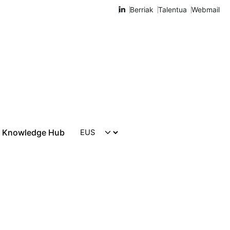
Berriak
Talentua
Webmail
Knowledge Hub
Harremanetarako