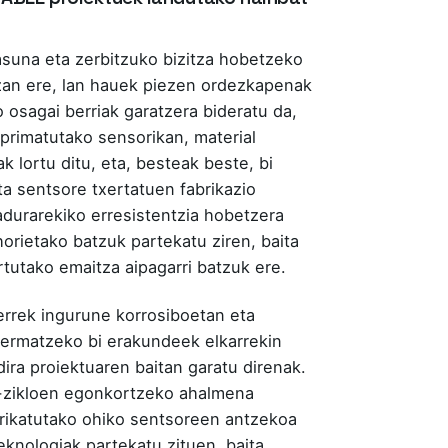
suna eta zerbitzuko bizitza hobetzeko
izan ere, lan hauek piezen ordezkapenak
o osagai berriak garatzera bideratu da,
primatutako sensorikan, material
k lortu ditu, eta, besteak beste, bi
ta sentsore txertatuen fabrikazio
adurarekiko erresistentzia hobetzera
rietako batzuk partekatu ziren, baita
tutako emaitza aipagarri batzuk ere.
rrek ingurune korrosiboetan eta
 bermatzeko bi erakundeek elkarrekin
ira proiektuaren baitan garatu direnak.
e-zikloen egonkortzeko ahalmena
brikatutako ohiko sentsoreen antzekoa
teknologiak partekatu zituen, baita