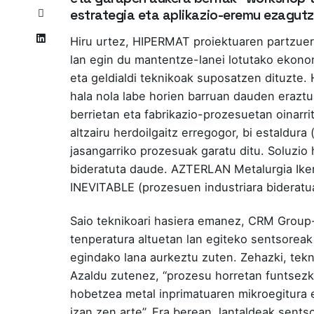
estrategia eta aplikazio-eremu ezagutz
Hiru urtez,
HIPERMAT
proiektuaren partzuer
lan egin du mantentze-lanei lotutako ekono
eta geldialdi teknikoak suposatzen dituzte. 
hala nola labe horien barruan dauden eraztu
berrietan eta fabrikazio-prozesuetan oinarri
altzairu herdoilgaitz erregogor, bi estaldur
jasangarriko prozesuak garatu ditu. Soluzio
bideratuta daude. AZTERLAN Metalurgia Iker
INEVITABLE (prozesuen industriara bideratua
Saio teknikoari hasiera emanez, CRM Group-
tenperatura altuetan lan egiteko sentsoreak
egindako lana aurkeztu zuten. Zehazki, tekn
Azaldu zutenez, “prozesu horretan funtsez
hobetzea metal inprimatuaren mikroegitura 
izan zen arte”. Era berean, lantaldeak sents