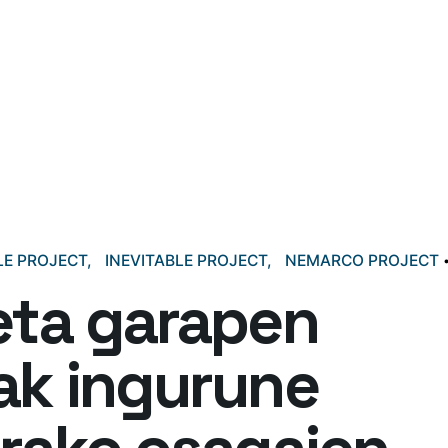
LE PROJECT
INEVITABLE PROJECT
NEMARCO PROJECT
eta garapen
ak ingurune