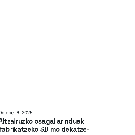
Posted by
Azterlan Team
October 6, 2025
Altzairuzko osagai arinduak
fabrikatzeko 3D moldekatze-