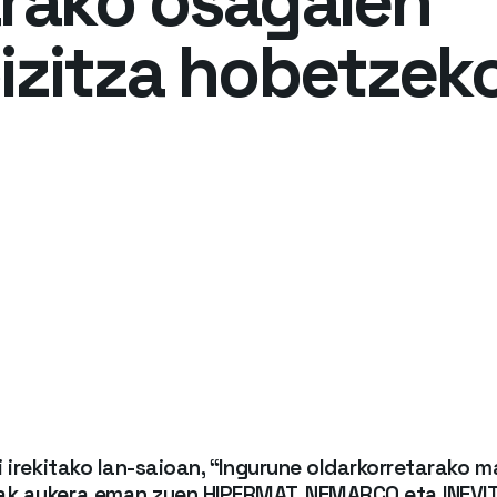
arako osagaien
izitza hobetzek
 irekitako lan-saioan, “Ingurune oldarkorretarako ma
ak aukera eman zuen HIPERMAT, NEMARCO eta INEVIT