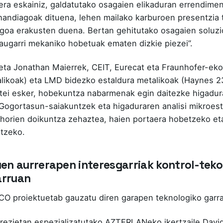
era eskainiz, galdatutako osagaien elikaduran errendimen
handiagoak dituena, lehen mailako karburoen presentzia 
a erakusten duena. Bertan gehitutako osagaien soluzi
augarri mekaniko hobetuak ematen dizkie piezei”.
 eta Jonathan Maierrek, CEIT, Eurecat eta Fraunhofer-ek
ikoak) eta LMD bidezko estaldura metalikoak (Haynes 23
etei esker, hobekuntza nabarmenak egin daitezke higadu
 Gogortasun-saiakuntzek eta higaduraren analisi mikroest
u horien doikuntza zehaztea, haien portaera hobetzeko et
rtzeko.
n aurrerapen interesgarriak kontrol-tekol
arruan
 proiektuetab gauzatu diren garapen teknologiko garran
ezietan espezializatutako AZTERLANeko ikertzaile David 