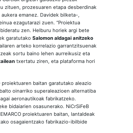
katu zituen, prozesuaren etapa desberdinak
o aukera emanez. Davidek bilketa-,
seinua ezagutarazi zuen. “Proiektua
bideratu zen. Helburu horiek argi bete
Nek garatutako
Salomon aldagai anitzeko
ilaren arteko korrelazio garrantzitsuenak
tzeak sortu baino lehen aurreikusiz eta
zailean
txertatu ziren, eta plataforma hori
proiektuaren baitan garatutako aleazio
alto oinarriko superaleazioen alternatiba
sagai aeronautikoak fabrikatzeko.
teke bidaiarien osasunerako. NiCrSiFeB
 NEMARCO proiektuaren baitan, lantaldeak
tako osagaientzako fabrikazio-ibilbide