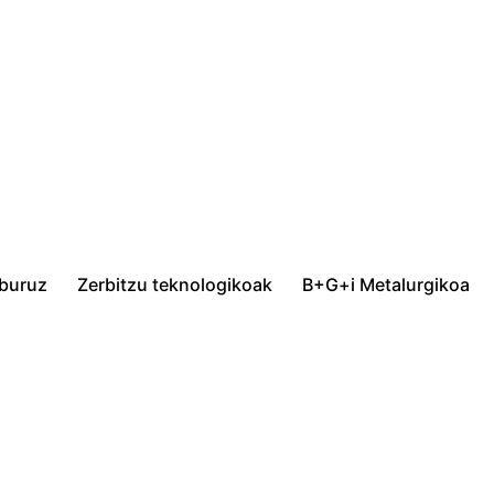
 buruz
Zerbitzu teknologikoak
B+G+i Metalurgikoa