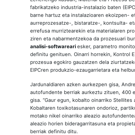
fabrikatzeko industria-instalazio baten (EIP
barne hartuz eta instalazioaren ekoizpen- e
aurreprozesatze-, bistaratze-, kontsulta- et
errefusa murriztearekin eta materialaren pr
ziren eta nabarmentzekoa da prozesuari bu
analisi-softwareari
esker, parametro monitor
definitu genituen. Oinarri horrekin, Kontrol
prozesua egokiro gauzatzen dela ziurtatzek
EIPCren produkzio-ezaugarrietara eta helbu
Jardunaldiaren azken aurkezpen gisa, Andr
autofundente berriak aurkeztu zituen, 400 e
gisa. “Gaur egun, kobalto oinarriko Stellite
Kobaltaren toxikotasunaren ondorioz, partik
motako nikel oinarriko aleazio autofundente
aleazio horien bideragarritasuna eta propiet
berriak definitu ditu.