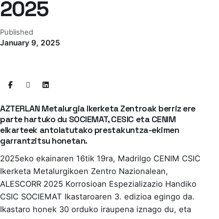
2025
Published
January 9, 2025
AZTERLAN Metalurgia Ikerketa Zentroak berriz ere
parte hartuko du SOCIEMAT, CESIC eta CENIM
elkarteek antolatutako prestakuntza-ekimen
garrantzitsu honetan.
2025eko ekainaren 16tik 19ra, Madrilgo CENIM CSIC
Ikerketa Metalurgikoen Zentro Nazionalean,
ALESCORR 2025 Korrosioan Espezializazio Handiko
CSIC SOCIEMAT Ikastaroaren 3. edizioa egingo da.
Ikastaro honek 30 orduko iraupena iznago du, eta