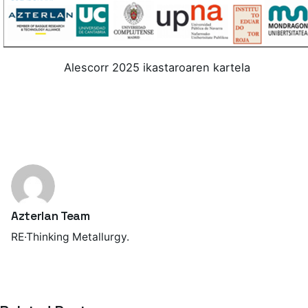
Alescorr 2025 ikastaroaren kartela
Azterlan Team
RE·Thinking Metallurgy.
Posted by