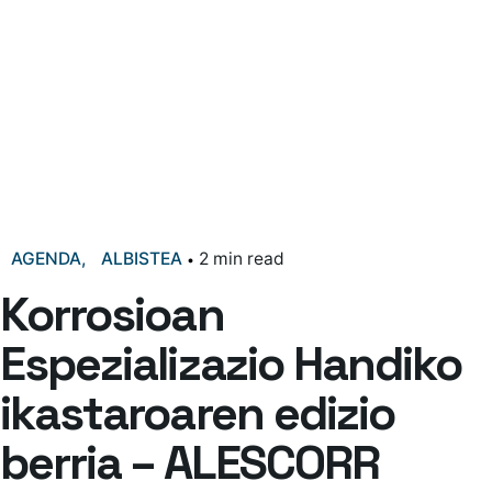
AGENDA
ALBISTEA
2 min read
Korrosioan
Espezializazio Handiko
ikastaroaren edizio
berria – ALESCORR