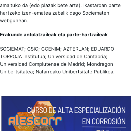
amaituko da (edo plazak bete arte). Ikastaroan parte
hartzeko
izen-ematea zabalik dago Sociematen
webgunean
.
Erakunde antolatzaileak eta parte-hartzaileak
SOCIEMAT; CSIC; CCENIM; AZTERLAN; EDUARDO
TORROJA Institutua; Universidad de Cantabria;
Universidad Complutense de Madrid; Mondragon
Unibertsitatea; Nafarroako Unibertsitate Publikoa.