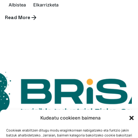
Albistea
Elkarrizketa
Read More
Kudeatu cookieen baimena
Cookieak erabiltzen ditugu modu eraginkorrean nabigatzeko eta funtzio jakin
batzuk ahalbidetzeko. Jarraian, baimen kategoria bakoitzeko cookie bakoitzari