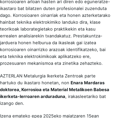
korrosioaren arloan hasten ari diren edo eguneratze-
ikastaro bat bilatzen duten profesionalei zuzenduta
dago. Korrosioaren oinarriak eta honen azterketarako
hainbat teknika elektrokimiko landuko dira, klase
teorikoak laborategietako praktikekin eta kasu
errealen analisiarekin txandakatuz. Prestakuntza-
jarduera honen helburua da ikasleak gai izatea
korrosioaren oinarrizko arazoak identifikatzeko, bai
eta teknika elektrokimikoak aplikatzeko ere,
prozesuaren mekanismoa eta zinetika zehazteko.
AZTERLAN Metalurgia Ikerketa Zentroak parte
hartuko du ikastaro honetan, non
Enara Mardaras
doktorea, Korrosioa eta Material Metalikoen Babesa
ikerketa-lerroaren arduraduna
, irakasleetariko bat
izango den.
Izena emateko epea 2025eko maiatzaren 15ean