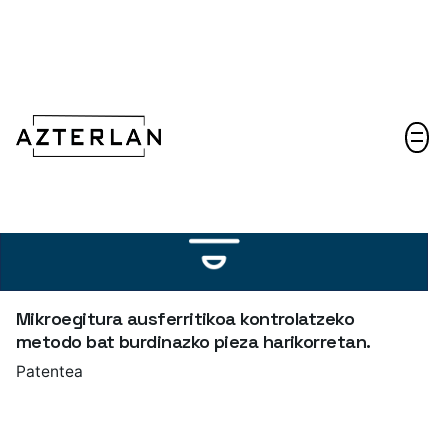
Harremanetarako
Mikroegitura ausferritikoa kontrolatzeko
metodo bat burdinazko pieza harikorretan.
Patentea