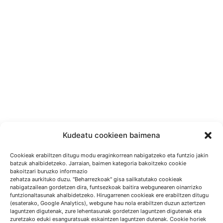
Kudeatu cookieen baimena
Cookieak erabiltzen ditugu modu eraginkorrean nabigatzeko eta funtzio jakin
batzuk ahalbidetzeko. Jarraian, baimen kategoria bakoitzeko cookie
bakoitzari buruzko informazio
zehatza aurkituko duzu. "Beharrezkoak" gisa sailkatutako cookieak
nabigatzailean gordetzen dira, funtsezkoak baitira webgunearen oinarrizko
funtzionaltasunak ahalbidetzeko. Hirugarrenen cookieak ere erabiltzen ditugu
(esaterako, Google Analytics), webgune hau nola erabiltzen duzun aztertzen
laguntzen digutenak, zure lehentasunak gordetzen laguntzen digutenak eta
zuretzako eduki esanguratsuak eskaintzen laguntzen dutenak. Cookie horiek