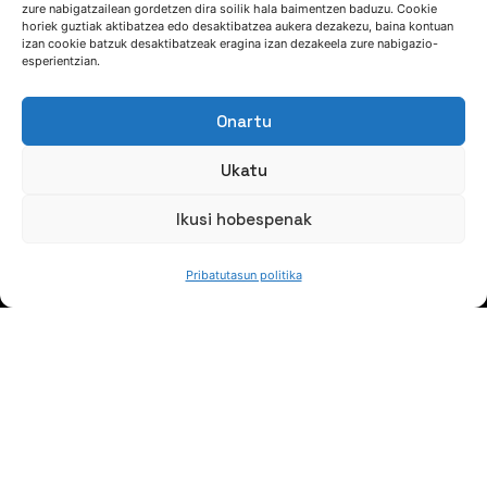
zure nabigatzailean gordetzen dira soilik hala baimentzen baduzu. Cookie
horiek guztiak aktibatzea edo desaktibatzea aukera dezakezu, baina kontuan
HITZ EGIN DEZAGUN
izan cookie batzuk desaktibatzeak eragina izan dezakeela zure nabigazio-
esperientzian.
(+34) 946 215 470
Onartu
Nola iritsi AZTERLANera
Idatziguzu
Ukatu
Ikusi hobespenak
Pribatutasun politika
JARRAI GAITZAZU
Jaso gure berriak