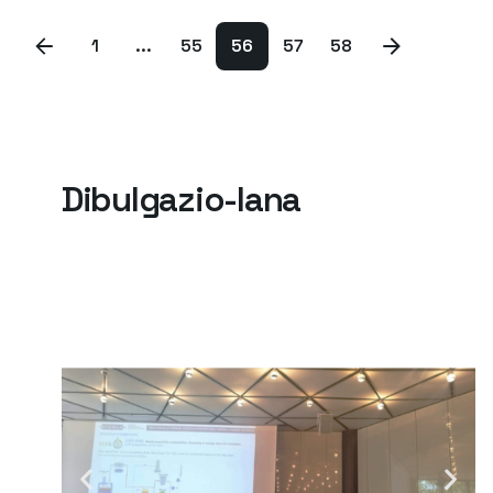
1
...
55
56
57
58
Dibulgazio-lana