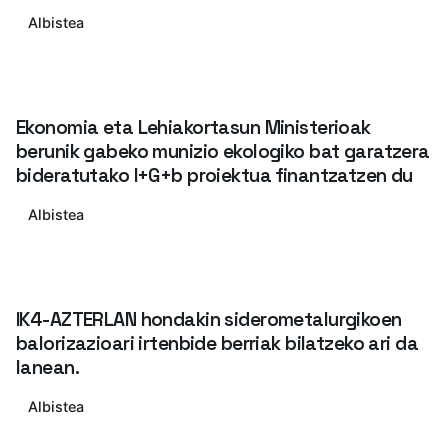
Albistea
Ekonomia eta Lehiakortasun Ministerioak
berunik gabeko munizio ekologiko bat garatzera
bideratutako I+G+b proiektua finantzatzen du
Albistea
IK4-AZTERLAN hondakin siderometalurgikoen
balorizazioari irtenbide berriak bilatzeko ari da
lanean.
Albistea