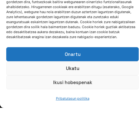
gordetzen dira, funtsezkoak baitira webgunearen oinarrizko funtzionaltasunak
ahalbidetzeko. Hirugarrenen cookieak ere erabiltzen ditugu (esaterako, Google
Analytics), webgune hau nola erabiltzen duzun aztertzen laguntzen digutenak,
Jaso gure berriak
zure lehentasunak gordetzen laguntzen digutenak eta zuretzako eduki
esanguratsuak eskaintzen laguntzen dutenak. Cookie horiek zure nabigatzailean
gordetzen dira soilik hala baimentzen baduzu. Cookie horiek guztiak aktibatzea
edo desaktibatzea aukera dezakezu, baina kontuan izan cookie batzuk
desaktibatzeak eragina izan dezakeela zure nabigazio-esperientzian.
Onartu
Ukatu
NORTZUK GARA
Ikusi hobespenak
Pribatutasun politika