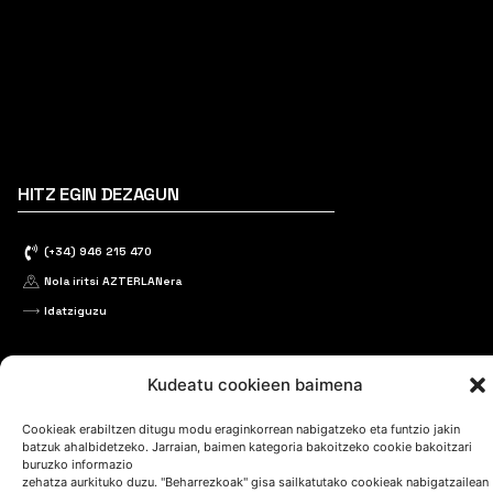
HITZ EGIN DEZAGUN
(+34) 946 215 470
Nola iritsi AZTERLANera
Idatziguzu
Kudeatu cookieen baimena
Cookieak erabiltzen ditugu modu eraginkorrean nabigatzeko eta funtzio jakin
batzuk ahalbidetzeko. Jarraian, baimen kategoria bakoitzeko cookie bakoitzari
buruzko informazio
JARRAI GAITZAZU
zehatza aurkituko duzu. "Beharrezkoak" gisa sailkatutako cookieak nabigatzailean