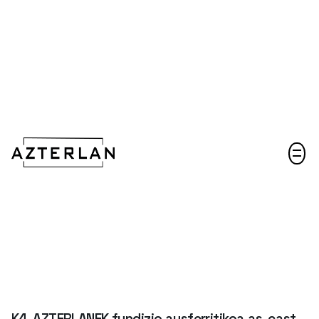
Gaurkotasuna
Harremanetarako
Bizkaiako Suhiltzaileek eta Larrialdietako
Zerbitzuek prestakuntza hobetu dute IK4-
Azterlaneko eta Grupo Gestampeko adituen
eskutik.
Albistea
K4-AZTERLANEK fundizio ausferritikoa as-cast