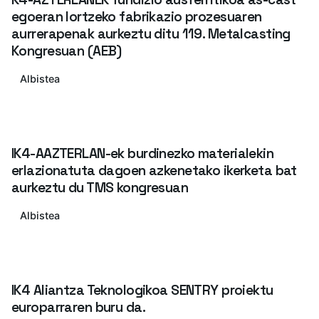
egoeran lortzeko fabrikazio prozesuaren
aurrerapenak aurkeztu ditu 119. Metalcasting
Kongresuan (AEB)
Albistea
IK4-AAZTERLAN-ek burdinezko materialekin
erlazionatuta dagoen azkenetako ikerketa bat
aurkeztu du TMS kongresuan
Albistea
IK4 Aliantza Teknologikoa SENTRY proiektu
europarraren buru da.