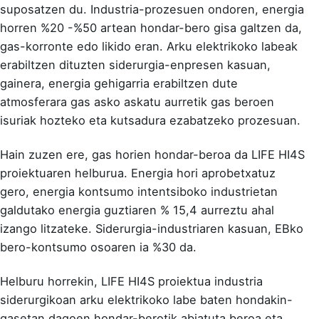
suposatzen du. Industria-prozesuen ondoren, energia
horren %20 -%50 artean hondar-bero gisa galtzen da,
gas-korronte edo likido eran. Arku elektrikoko labeak
erabiltzen dituzten siderurgia-enpresen kasuan,
gainera, energia gehigarria erabiltzen dute
atmosferara gas asko askatu aurretik gas beroen
isuriak hozteko eta kutsadura ezabatzeko prozesuan.
Hain zuzen ere, gas horien hondar-beroa da LIFE HI4S
proiektuaren helburua. Energia hori aprobetxatuz
gero, energia kontsumo intentsiboko industrietan
galdutako energia guztiaren % 15,4 aurreztu ahal
izango litzateke. Siderurgia-industriaren kasuan, EBko
bero-kontsumo osoaren ia %30 da.
Helburu horrekin, LIFE HI4S proiektua industria
siderurgikoan arku elektrikoko labe baten hondakin-
gasetan dagoen hondar-berotik abiatuta beroa eta