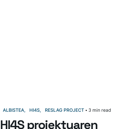
ALBISTEA
HI4S
RESLAG PROJECT
3 min read
HI4S proiektuaren