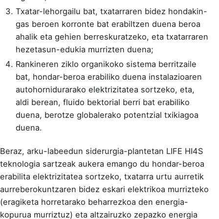
Txatar-lehorgailu bat, txatarraren bidez hondakin-
gas beroen korronte bat erabiltzen duena beroa
ahalik eta gehien berreskuratzeko, eta txatarraren
hezetasun-edukia murrizten duena;
Rankineren ziklo organikoko sistema berritzaile
bat, hondar-beroa erabiliko duena instalazioaren
autohornidurarako elektrizitatea sortzeko, eta,
aldi berean, fluido bektorial berri bat erabiliko
duena, berotze globalerako potentzial txikiagoa
duena.
Beraz, arku-labeedun siderurgia-plantetan LIFE HI4S
teknologia sartzeak aukera emango du hondar-beroa
erabilita elektrizitatea sortzeko, txatarra urtu aurretik
aurreberokuntzaren bidez eskari elektrikoa murrizteko
(eragiketa horretarako beharrezkoa den energia-
kopurua murriztuz) eta altzairuzko zepazko energia