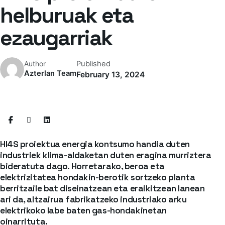
helburuak eta
ezaugarriak
Published
Author
Azterlan Team
February 13, 2024
HI4S proiektua energia kontsumo handia duten
industriek klima-aldaketan duten eragina murriztera
bideratuta dago. Horretarako, beroa eta
elektrizitatea hondakin-berotik sortzeko planta
berritzaile bat diseinatzean eta eraikitzean lanean
ari da, altzairua fabrikatzeko industriako arku
elektrikoko labe baten gas-hondakinetan
oinarrituta.