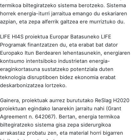
termikoa biltegiratzeko sistema berotzeko. Sistema
horrek energia-iturri jarraitua emango du eskariaren
azpian, eta zepa alferrik galtzea ere murriztuko du.
LIFE HI4S proiektua Europar Batasuneko LIFE
Programak finantzatzen du, eta erabat bat dator
Europako Itun Berdearen lehentasunekin, energiaren
kontsumo intentsiboko industrietan energia-
eraginkortasuna sustatzeko potentziala duten
teknologia disruptiboen bidez ekonomia erabat
deskarbonizatzea lortzeko.
Gainera, proiektuak aurrez burututako ReSlag H2020
proiektuan egindako lanarekin jarraitu nahi (Grant
Agreement n. 642067). Bertan, energia termikoa
biltegiratzeko sistema gisa zepa siderurgikoa
arrakastaz probatu zen, eta material horri bigarren