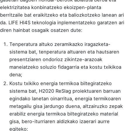
elektrizitatea konbinatzeko ekoizpen-planta
berritzaile bat eraikitzeko eta baliozkotzeko lanean ari
da. LIFE HI4S teknologia inplementatzeko garatzen ari
diren hainbat osagaik osatzen dute:
Tenperatura altuko zeramikazko iragazketa-
sistema bat, tenperatura altuaren eta hautsaren
presentziaren ondorioz zikintze-arazoak
maneiatzeko soluzio fidagarria eta kostu txikikoa
dena;
Kostu txikiko energia termikoa biltegiratzeko
sistema bat, H2020 ReSlag proiektuaren barruan
egindako lanetan oinarritua, energia termikoaren
metagailu gisa jardungo duena, altzairuzko zepak
erabiliz energia termikoa biltegiratzeko material
gisa, bero-iturriaren aldizkako izaerari aurre
egiteko;