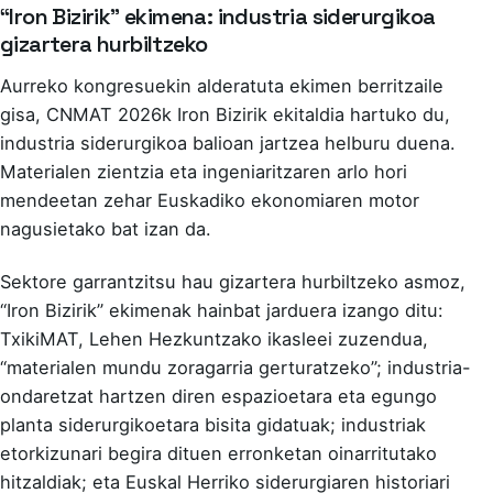
“Iron Bizirik” ekimena: industria siderurgikoa
gizartera hurbiltzeko
Aurreko kongresuekin alderatuta ekimen berritzaile
gisa, CNMAT 2026k Iron Bizirik ekitaldia hartuko du,
industria siderurgikoa balioan jartzea helburu duena.
Materialen zientzia eta ingeniaritzaren arlo hori
mendeetan zehar Euskadiko ekonomiaren motor
nagusietako bat izan da.
Sektore garrantzitsu hau gizartera hurbiltzeko asmoz,
“Iron Bizirik” ekimenak hainbat jarduera izango ditu:
TxikiMAT, Lehen Hezkuntzako ikasleei zuzendua,
“materialen mundu zoragarria gerturatzeko”; industria-
ondaretzat hartzen diren espazioetara eta egungo
planta siderurgikoetara bisita gidatuak; industriak
etorkizunari begira dituen erronketan oinarritutako
hitzaldiak; eta Euskal Herriko siderurgiaren historiari