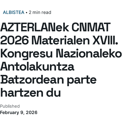
ALBISTEA
2 min read
AZTERLANek CNMAT
2026 Materialen XVIII.
Kongresu Nazionaleko
Antolakuntza
Batzordean parte
hartzen du
Published
February 9, 2026