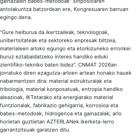
gainazalen babes-metodoak” sinposioaren
antolakuntza batzordean ere, Kongresuaren barruan
egingo dena.
“Gure helburua da ikertzaileak, teknologoak,
unibertsitateak eta sektoreko enpresak biltzea,
materialeen arloko egungo eta etorkizuneko erronkei
buruz eztabaidatzeko interes handiko eduki
zientifiko-tekniko baten bidez”. CNMAT 2026an
jorratuko diren ezagutza-arloen artean honako hauek
nabarmentzen dira: material estrukturalak eta
tribologia, material konposatuak, entropia handiko
aleazioak, IKTetarako eta energiarako material
funtzionalak, fabrikazio gehigarria, korrosioa eta
babes-metodoak, hidrogenoa eta gainazalak; arlo
horietan guztietan AZTERLANek ikerketa-lerro
garrantzitsuak garatzen ditu.