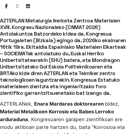
AZTERLAN Metalurgia Ikerketa Zentroa Materialen
XVIII. Kongresu Nazionaleko (
CNMAT 2026
)
Antolakuntza Batzordeko kidea da. Kongresua
Portugaleten (Bizkaia) egingo da, 2026ko ekainaren
16tik 19ra. Ekitaldia Espainiako Materialen Elkarteak
– SOCIEMATek antolatuko du, Euskal Herriko
Unibertsitatearekin (EHU) batera, eta Mondragon
Unibertsitateko Goi Eskola Politeknikoaren eta
BRTAko kide diren AZTERLAN eta Tekniker zentro
teknologikoen laguntzarekin. Kongresua Estatuko
materialeen zientzia eta ingeniaritzako foro
zientifiko garrantzitsuenetako bat izango da.
AZTERLANek,
Enara Mardaras doktorearen
bidez
,
Material Metalikoen Korrosio eta Babes Lerroko
arduraduna
, Kongresuaren garapen zientifikoan ere
modu aktiboan parte hartzen du, baita “Korrosioa eta