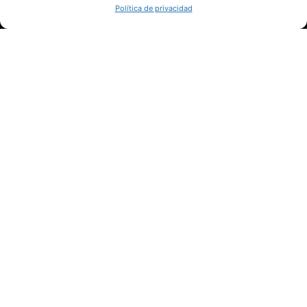
Política de privacidad
SÍGUENOS
Suscríbete a nuestras noticias
QUIÉNES SOMOS