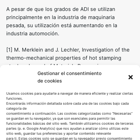
A pesar de que los grados de ADI se utilizan
principalmente en la industria de maquinaria
pesada, su utilización está aumentando en la
industria automoción.
[1] M. Merklein and J. Lechler, Investigation of the
thermo-mechanical properties of hot stamping
steels,» Journal of Materials Processing
Gestionar el consentimiento
Technology, vol. 177, no. 1{3, pp. 452 { 455, 2006.
de cookies
Proceedings of the 11th International Conference
on Metal Forming 2006.
Usamos cookies para ayudarte a navegar de manera eficiente y realizar ciertas
funciones.
Encontrarás información detallada sobre cada una de las cookies bajo cada
[2] S.,Keeler, M.,Kimchi, Advanced High-Strength
categoría de
consentimiento a continuación. Las cookies categorizadas como “Necesarias”
Steels Application Guidelines Version 5.0;
se guardan en tu navegador, ya que son esenciales para permitir las
WorldAutoSteel: Brussels, Belgium, 2014
funcionalidades básicas del sitio web. También utilizamos cookies de terceras
partes (p. e. Google Analytics) que nos ayudan a analizar cómo utilizas este
sitio web, guardar tus preferencias y aportar contenido relevante
[3] A.P. Mouritz, “Introduction to aerospace
para ti. Estas cookies solo se guardan en tu navegador previo consentimiento