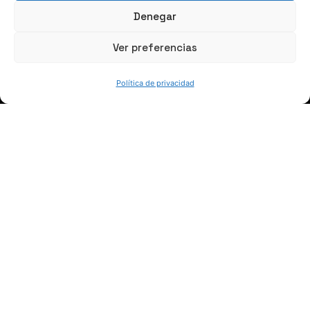
(+34) 946 215 470
Denegar
Cómo llegar a AZTERLAN
Ver preferencias
Escríbenos
Política de privacidad
SÍGUENOS
Suscríbete a nuestras noticias