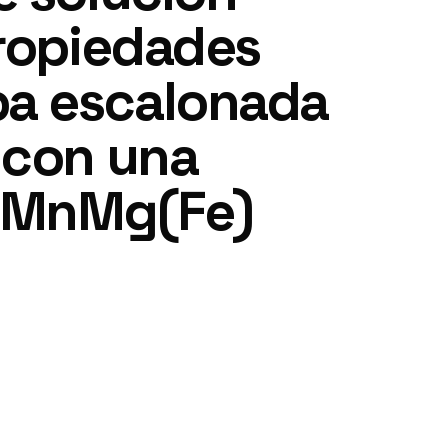
propiedades
ba escalonada
 con una
10MnMg(Fe)