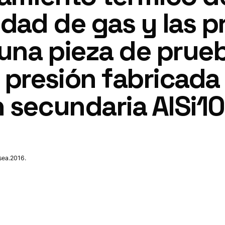
idad de gas y las 
una pieza de prue
 presión fabricada
n secundaria AlSi
sea.2016.