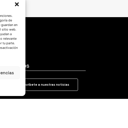
unciones.
goría de
e guardan en
l sitio web.
ayudan a
do relevante
 tu parte.
esactivación
SÍGUENOS
rencias
Suscríbete a nuestras noticias