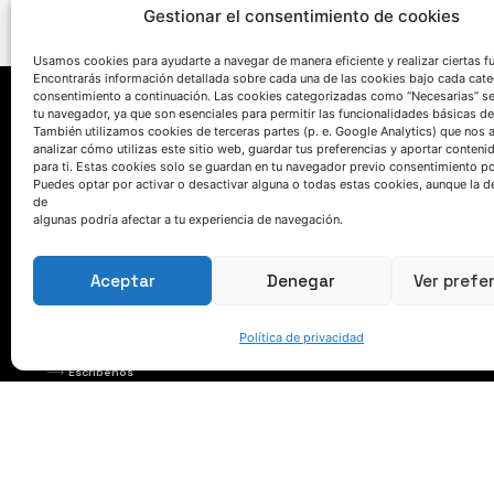
Gestionar el consentimiento de cookies
Usamos cookies para ayudarte a navegar de manera eficiente y realizar ciertas f
Encontrarás información detallada sobre cada una de las cookies bajo cada cate
consentimiento a continuación. Las cookies categorizadas como “Necesarias” s
tu navegador, ya que son esenciales para permitir las funcionalidades básicas de
También utilizamos cookies de terceras partes (p. e. Google Analytics) que nos 
analizar cómo utilizas este sitio web, guardar tus preferencias y aportar conteni
para ti. Estas cookies solo se guardan en tu navegador previo consentimiento por
Puedes optar por activar o desactivar alguna o todas estas cookies, aunque la d
de
algunas podría afectar a tu experiencia de navegación.
HABLEMOS
Aceptar
Denegar
Ver prefe
(+34) 946 215 470
Política de privacidad
Cómo llegar a AZTERLAN
Escríbenos