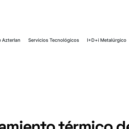
 Azterlan
Servicios Tecnológicos
I+D+i Metalúrgico
tamiento térmico d