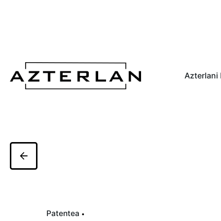
Azterlani
Patentea