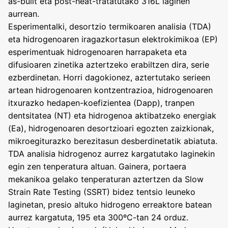
as-built eta post-heat-tratatutako 316L laginen
aurrean.
Esperimentalki, desortzio termikoaren analisia (TDA)
eta hidrogenoaren iragazkortasun elektrokimikoa (EP)
esperimentuak hidrogenoaren harrapaketa eta
difusioaren zinetika aztertzeko erabiltzen dira, serie
ezberdinetan. Horri dagokionez, aztertutako serieen
artean hidrogenoaren kontzentrazioa, hidrogenoaren
itxurazko hedapen-koefizientea (Dapp), tranpen
dentsitatea (NT) eta hidrogenoa aktibatzeko energiak
(Ea), hidrogenoaren desortzioari egozten zaizkionak,
mikroegiturazko berezitasun desberdinetatik abiatuta.
TDA analisia hidrogenoz aurrez kargatutako laginekin
egin zen tenperatura altuan. Gainera, portaera
mekanikoa gelako tenperaturan aztertzen da Slow
Strain Rate Testing (SSRT) bidez tentsio leuneko
laginetan, presio altuko hidrogeno erreaktore batean
aurrez kargatuta, 195 eta 300ºC-tan 24 orduz.