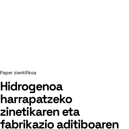
Paper zientifikoa
Hidrogenoa
harrapatzeko
zinetikaren eta
fabrikazio aditiboaren