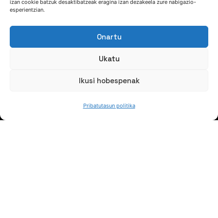
izan cookie batzuk desaktibatzeak eragina izan dezakeela zure nabigazio-
esperientzian.
Onartu
Ukatu
Ikusi hobespenak
HITZ EGIN DEZAGUN
Pribatutasun politika
(+34) 946 215 470
Nola iritsi AZTERLANera
Idatziguzu