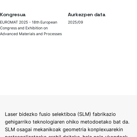
Kongresua
Aurkezpen data
EUROMAT 2025 - 18th European
2025/09
Congress and Exhibition on
Advanced Materials and Processes
Laser bidezko fusio selektiboa (SLM) fabrikazio
gehigarriko teknologiaren ohiko metodoetako bat da.
SLM osagai mekanikoak geometria konplexuarekin