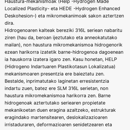
Haustura-mekanismoak (Help -Hydrogen Made
Localized Plasticity- eta HEDE -Hydrogen Enhanced
Deskohesion-) eta mikromekanimoak sakon aztertzen
dira.
Hidrogenoaren kalteak bereziki 316L seriean nabaritu
ziren (hau da, beroan ijeztutako eta anneokatutako
mailan), non haustura mikromekanismoa hidrogenorik
ezean harikorra izatetik barne-hidrogenoa dagoenean
ia hauskorra izatera igaro zen. Kasu honetan, HELP
(Hidrogeno Indartuaren Plastikotasun Lokalizatua)
mekanismoaren presentzia ere baieztatu zen.
Bestalde, inprimatutako laginetan erresistentzia
indartu zuen, batez ere SLM 316L serietan, non
haustura mikromekanismoa harikorra zen. Barne
hidrogenoak aztertutako seriearen propietate
mekanikoetan duen eragina azaltzeko, estrukturak
eragindako martensitearen, deslokalizazioaren
irristaduraren, deformazioaren senidetzearen eta