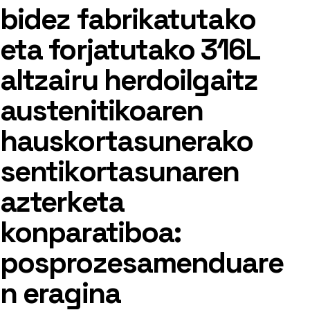
bidez fabrikatutako
eta forjatutako 316L
altzairu herdoilgaitz
austenitikoaren
hauskortasunerako
sentikortasunaren
azterketa
konparatiboa:
posprozesamenduare
n eragina