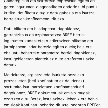
Galdategiekin eta sektoreko enpresekin egiten ari
garen ingurumen-diagnostikoen ondorioz, bi puntu
kritiko idetifikatu ditugu: datu gabezia eta isurtze
barreiatuen konfinamendurik eza.
Datu bilketa eta hustiapenari dagokionez,
garrantzitsua da azpimarratzea BREF berriak
ingurumen-kudeaketako adierazleen bilketan eta
jarraipenean indar berezia egiten duela; hala ere,
ebaluatu beharreko parametro berriei dagokienez,
kasu gehienetan plantek ez dute erreferentziazko
daturik.
Moldekatze, argintza edo isurketa bezalako
prozesuetan (beti konfinatuta ez daudenak)
sortutako isuri barreiatuen konfinamenduari
dagokionez, BREF dokumentuak emisio-mugak
ezartzen ditu. Beraz, instalazioek, lehenik eta behin,
emisioak konfinatu beharko dituzte, ondoren BREFen