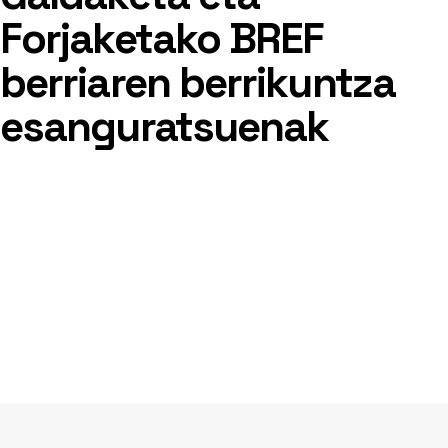
Forjaketako BREF
berriaren berrikuntza
esanguratsuenak