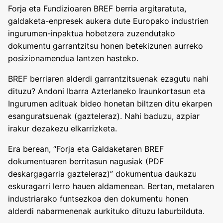
Forja eta Fundizioaren BREF berria argitaratuta,
galdaketa-enpresek aukera dute Europako industrien
ingurumen-inpaktua hobetzera zuzendutako
dokumentu garrantzitsu honen betekizunen aurreko
posizionamendua lantzen hasteko.
BREF berriaren alderdi garrantzitsuenak ezagutu nahi
dituzu? Andoni Ibarra Azterlaneko Iraunkortasun eta
Ingurumen adituak bideo honetan biltzen ditu ekarpen
esanguratsuenak (gazteleraz). Nahi baduzu, azpiar
irakur dezakezu elkarrizketa.
Era berean, “Forja eta Galdaketaren BREF
dokumentuaren berritasun nagusiak (PDF
deskargagarria gazteleraz)” dokumentua daukazu
eskuragarri lerro hauen aldamenean. Bertan, metalaren
industriarako funtsezkoa den dokumentu honen
alderdi nabarmenenak aurkituko dituzu laburbilduta.