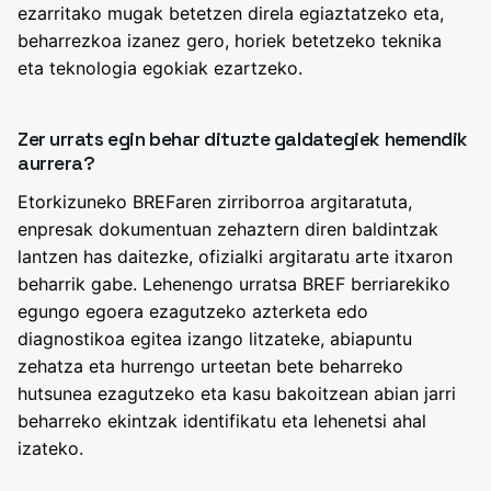
ezarritako mugak betetzen direla egiaztatzeko eta,
beharrezkoa izanez gero, horiek betetzeko teknika
eta teknologia egokiak ezartzeko.
Zer urrats egin behar dituzte galdategiek hemendik
aurrera?
Etorkizuneko BREFaren zirriborroa argitaratuta,
enpresak dokumentuan zehaztern diren baldintzak
lantzen has daitezke, ofizialki argitaratu arte itxaron
beharrik gabe. Lehenengo urratsa BREF berriarekiko
egungo egoera ezagutzeko azterketa edo
diagnostikoa egitea izango litzateke, abiapuntu
zehatza eta hurrengo urteetan bete beharreko
hutsunea ezagutzeko eta kasu bakoitzean abian jarri
beharreko ekintzak identifikatu eta lehenetsi ahal
izateko.