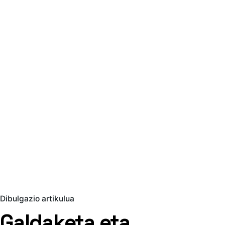
Dibulgazio artikulua
Galdaketa eta