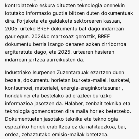
kontrolatzeko eskura dituzten teknologia onenekin
lotutako informazio guztia biltzen duten dokumentuak
dira. Forjaketa eta galdaketa sektorearen kasuan,
2005. urteko BREF dokumentu bat dago indarrean
gaur egun. 2024ko martxoaz geroztik, BREF
dokumentu berria izango denaren azken zirriborroa
argitaratuta dago, eta 2025. urtearen hasieran
indarrean jartzea aurreikusten da.
Industriako Isurpenen Zuzentarauak ezartzen duen
bezala, dokumentu horietan isurketa-mailei, isurketei,
kontsumoei, materialei, energia-eraginkortasunari,
hondakinei eta bestelako adierazleei buruzko
informazioa jasotzen da. Halaber, zenbait teknika eta
teknologia gomendatzen dira maila horiek betetzeko.
Dokumentuetan jasotako teknika eta teknologia
espezifiko horiek erabiltzea ez da nahitaezkoa, bai,
ordea, zehaztutako emisio-mailak betetzea.