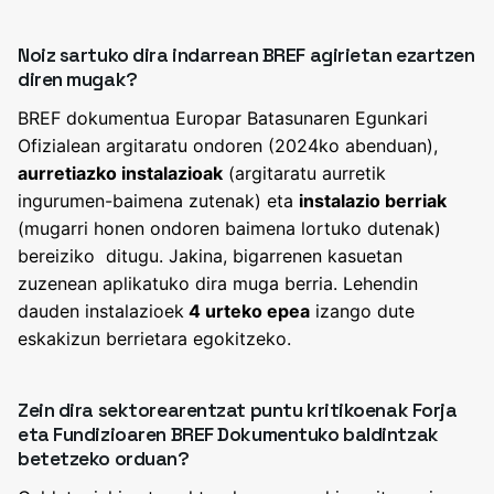
Noiz sartuko dira indarrean BREF agirietan ezartzen
diren mugak?
BREF dokumentua Europar Batasunaren Egunkari
Ofizialean argitaratu ondoren (2024ko abenduan),
aurretiazko instalazioak
(argitaratu aurretik
ingurumen-baimena zutenak) eta
instalazio berriak
(mugarri honen ondoren baimena lortuko dutenak)
bereiziko ditugu. Jakina, bigarrenen kasuetan
zuzenean aplikatuko dira muga berria. Lehendin
dauden instalazioek
4 urteko epea
izango dute
eskakizun berrietara egokitzeko.
Zein dira sektorearentzat puntu kritikoenak Forja
eta Fundizioaren BREF Dokumentuko baldintzak
betetzeko orduan?