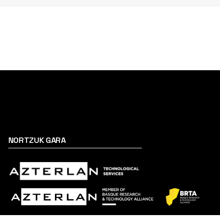
NORTZUK GARA