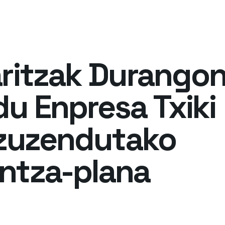
aritzak Durango
u Enpresa Txiki
i zuzendutako
ntza-plana