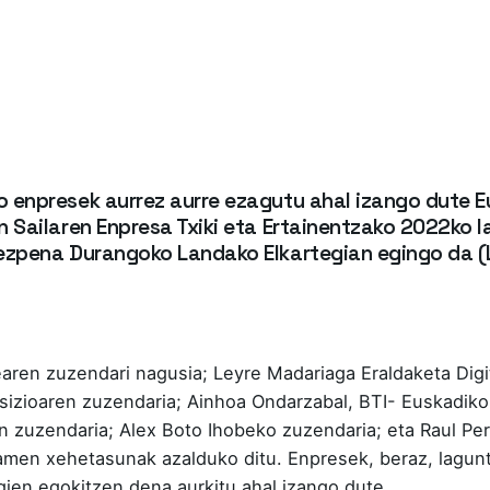
 enpresek aurrez aurre ezagutu ahal izango dute E
 Sailaren Enpresa Txiki eta Ertainentzako 2022ko 
ezpena Durangoko Landako Elkartegian egingo da (L
ldearen zuzendari nagusia; Leyre Madariaga Eraldaketa Digi
sizioaren zuzendaria; Ainhoa Ondarzabal, BTI- Euskadiko
 zuzendaria; Alex Boto Ihobeko zuzendaria; eta Raul Pere
ramen xehetasunak azalduko ditu. Enpresek, beraz, lagunt
gien egokitzen dena aurkitu ahal izango dute.