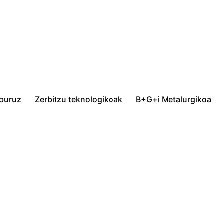
 buruz
Zerbitzu teknologikoak
B+G+i Metalurgikoa