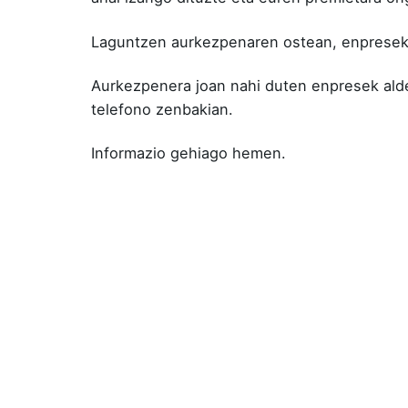
Laguntzen aurkezpenaren ostean, enpresek 
Aurkezpenera joan nahi duten enpresek ald
telefono zenbakian.
Informazio gehiago hemen
.