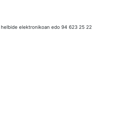
helbide elektronikoan edo 94 623 25 22