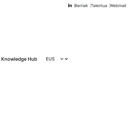
Berriak
Talentua
Webmail
Knowledge Hub
Harremanetarako