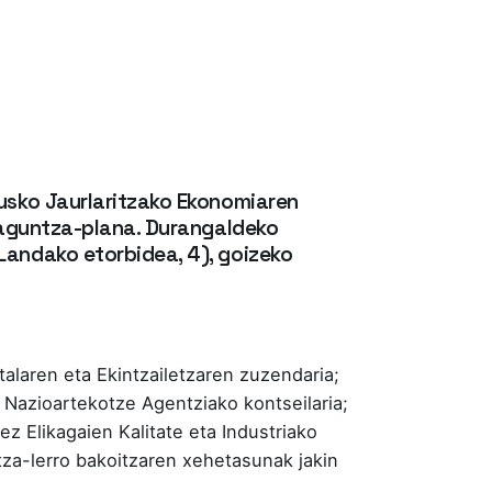
usko Jaurlaritzako Ekonomiaren
laguntza-plana. Durangaldeko
andako etorbidea, 4), goizeko
talaren eta Ekintzailetzaren zuzendaria;
 Nazioartekotze Agentziako kontseilaria;
z Elikagaien Kalitate eta Industriako
za-lerro bakoitzaren xehetasunak jakin