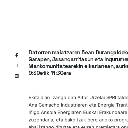
Datorren maiatzaren 5ean Durangaldeko
Garapen, Jasangarritasun eta Ingurumen
Mankomunitatearekin elkarlanean, aurk
9:30etik 11:30era
Ekitaldian izango dira Aitor Urzelai SPRI ta
Ana Camacho Industriaren eta Energia Trant
Iñigo Ansola Energiaren Euskal Erakundearen
zuzendaria, eta bakoitzak bere arloko prog
ahal izango dituzte eta euren premietara on