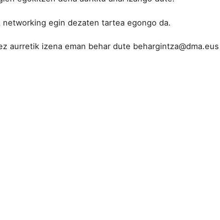
networking egin dezaten tartea egongo da.
ez aurretik izena eman behar dute
behargintza@dma.eus