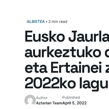
ALBISTEA
2 min read
Eusko Jaurl
aurkeztuko d
eta Ertaine
2022ko lagu
Published
Author
April 5, 2022
Azterlan Team