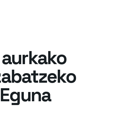
aurkako
Ezabatzeko
 Eguna