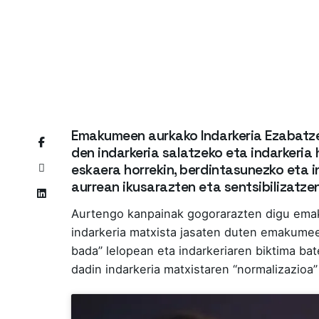
Emakumeen aurkako Indarkeria Ezabatz
den indarkeria salatzeko eta indarkeria
eskaera horrekin, berdintasunezko eta i
aurrean ikusarazten eta sentsibilizatz
Aurtengo kanpainak gogorarazten digu emak
indarkeria matxista jasaten duten emakumee
bada” lelopean eta indarkeriaren biktima ba
dadin indarkeria matxistaren “normalizazioa”