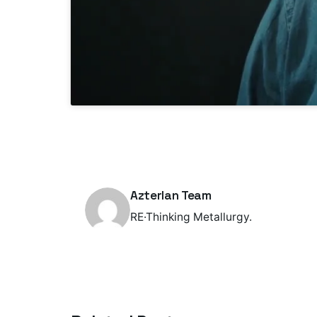
Azterlan Team
RE·Thinking Metallurgy.
Posted by