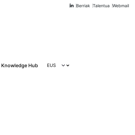
Berriak
Talentua
Webmail
Knowledge Hub
Harremanetarako