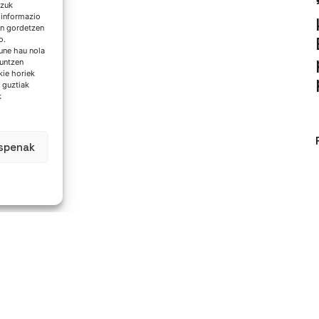
tzuk
 informazio
an gordetzen
o.
une hau nola
guntzen
kie horiek
 guztiak
k
espenak