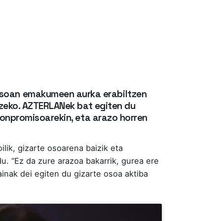
osoan emakumeen aurka erabiltzen
atzeko. AZTERLANek bat egiten du
konpromisoarekin, eta arazo horren
ik, gizarte osoarena baizik eta
. “Ez da zure arazoa bakarrik, gurea ere
inak dei egiten du gizarte osoa aktiba