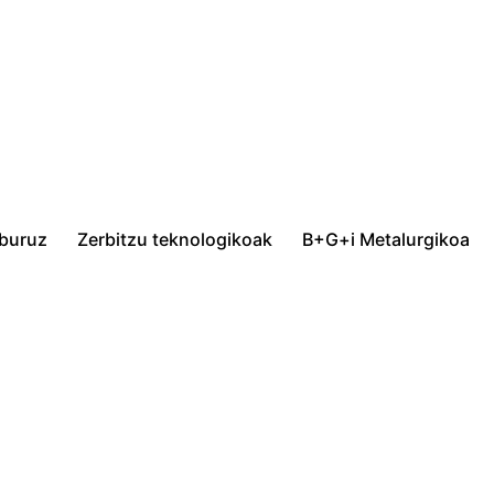
 buruz
Zerbitzu teknologikoak
B+G+i Metalurgikoa