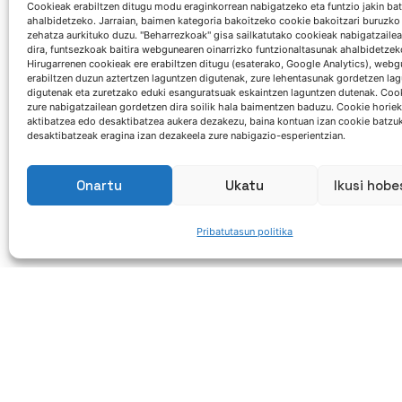
Cookieak erabiltzen ditugu modu eraginkorrean nabigatzeko eta funtzio jakin ba
ahalbidetzeko. Jarraian, baimen kategoria bakoitzeko cookie bakoitzari buruzko
zehatza aurkituko duzu. "Beharrezkoak" gisa sailkatutako cookieak nabigatzaile
dira, funtsezkoak baitira webgunearen oinarrizko funtzionaltasunak ahalbidetzek
Hirugarrenen cookieak ere erabiltzen ditugu (esaterako, Google Analytics), webg
erabiltzen duzun aztertzen laguntzen digutenak, zure lehentasunak gordetzen la
digutenak eta zuretzako eduki esanguratsuak eskaintzen laguntzen dutenak. Coo
zure nabigatzailean gordetzen dira soilik hala baimentzen baduzu. Cookie horiek
aktibatzea edo desaktibatzea aukera dezakezu, baina kontuan izan cookie batzu
desaktibatzeak eragina izan dezakeela zure nabigazio-esperientzian.
Onartu
Ukatu
Ikusi hob
Pribatutasun politika