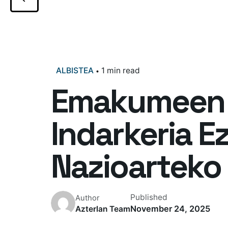
ALBISTEA
1 min read
Emakumeen 
Indarkeria 
Nazioarteko
Published
Author
November 24, 2025
Azterlan Team