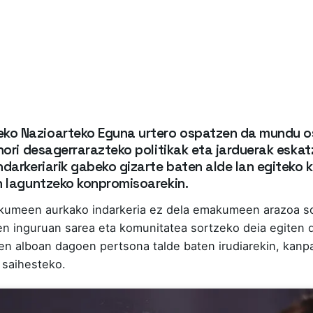
eko Nazioarteko Eguna urtero ospatzen da mundu 
 hori desagerrarazteko politikak eta jarduerak esk
ndarkeriarik gabeko gizarte baten alde lan egiteko 
en laguntzeko konpromisoarekin.
umeen aurkako indarkeria ez dela emakumeen arazoa soil
n inguruan sarea eta komunitatea sortzeko deia egiten du
ten alboan dagoen pertsona talde baten irudiarekin, kanpa
 saihesteko.