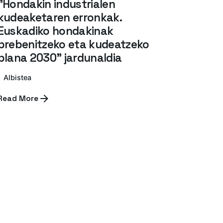
"Hondakin industrialen
kudeaketaren erronkak.
Euskadiko hondakinak
prebenitzeko eta kudeatzeko
plana 2030" jardunaldia
Albistea
Read More