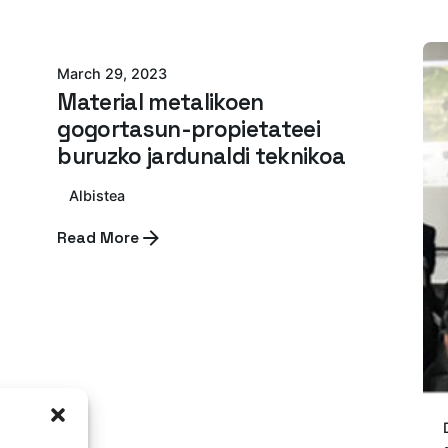
Azterlan Team
March 29, 2023
Material metalikoen
gogortasun-propietateei
buruzko jardunaldi teknikoa
Albistea
Read More