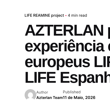
LIFE REAMINE project
4 min read
AZTERLAN pa
experiência
europeus L
LIFE Espan
Published
Author
11 de Maio, 2026
Azterlan Team