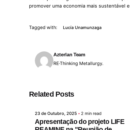
promover uma economia mais sustentável e
Tagged with:
Lucía Unamunzaga
Azterlan Team
RE·Thinking Metallurgy.
Posted by
Related Posts
Azterlan Team
23 de Outubro, 2025
2 min read
Apresentação do projeto LIFE
REAMINE na "Reunião de