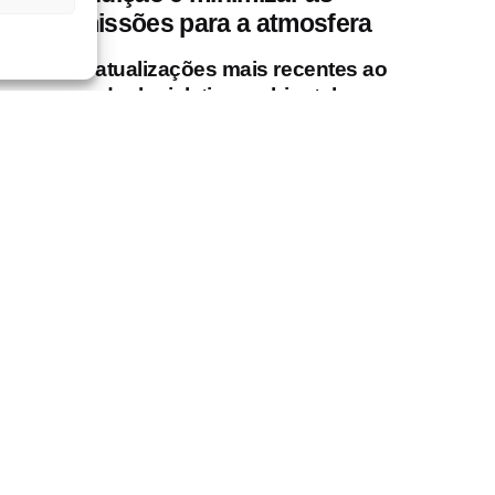
emissões para a atmosfera
As atualizações mais recentes ao
quadro legislativo ambiental
europeu apertaram os limites à
emissão de aminas através dos
sistemas de evacuação de gás. A
tecnologia REAMINE não só
reduzirá as emissões de aminas
em mais de 90%, bem como o seu
impacto nos odores, como também
reutilizará este elemento no mesmo
processo de fabrico central.
LIFE REAMINE project
Read More