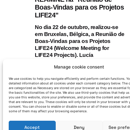
Boas-Vindas para os Projetos
LIFE24"
No dia 22 de outubro, realizou-se
em Bruxelas, Bélgica, a Reunião de
Boas-Vindas para os Projetos
LIFE24 (Welcome Meeting for
LIFE24 Projects). Lucía
Unamunzaga, responsável pela
Manage cookie consent
Sustentabilidade e Ambiente da
AZTERLAN, apresentou os
We use cookies to help you navigate efficiently and perform certain functions. You
principais objetivos do projeto
detailed information about all cookies under each consent category below. The 
are categorized as Necessary are stored on your browser as they are essential f
REAMINE
, bem como a solução
the basic functionalities of the site. We also use third-party cookies that help u
tecnológica que será desenvolvida
you use this website, store your preferences, and provide the content and adver
that are relevant to you. These cookies will only be stored in your browser with 
no âmbito do mesmo.
consent. You can choose to enable or disable some or all of these cookies but d
some of them may affect your browsing experience.
LIFE REAMINE project
Accept
Deny
See prefe
Read More