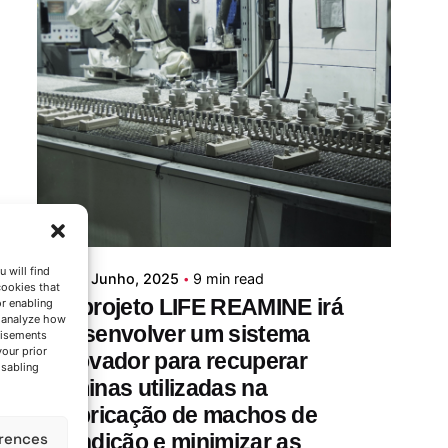
Posted by
Azterlan Team
 will find
5 de Junho, 2025
9 min read
cookies that
O projeto LIFE REAMINE irá
or enabling
s analyze how
desenvolver um sistema
tisements
your prior
inovador para recuperar
isabling
aminas utilizadas na
fabricação de machos de
rences
fundição e minimizar as