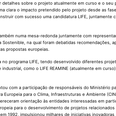
r detalhes sobre o projeto atualmente em curso e o seu p
rma clara o impacto pretendido pelo projeto desde as fas
nstruir com sucesso uma candidatura LIFE, juntamente c
u também numa mesa-redonda juntamente com representa
gía Sostenible, na qual foram debatidas recomendações, a
uras propostas europeias.
 no programa LIFE, tendo desenvolvido diferentes projet
de industrial, como o LIFE REAMINE (atualmente em curso)
u com a participação de responsáveis do Ministério par
 Europeia para o Clima, Infraestruturas e Ambiente (CINE
ereceram orientação às entidades interessadas em parti
uropeia para o desenvolvimento de projetos relacionados
 em 1992, impulsionou milhares de iniciativas inovadoras